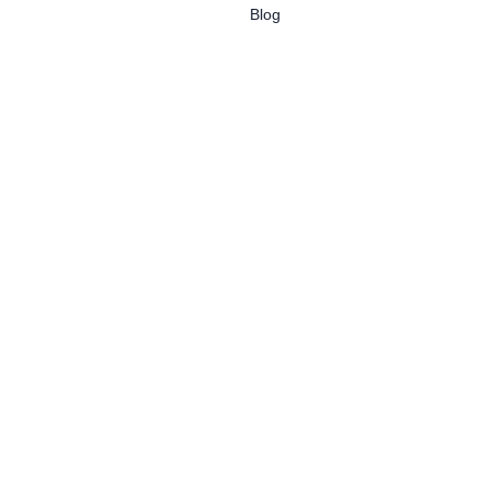
Blog
Haberler
Kariyer
İletişim
İletişim
Teknik
Destek
SSS