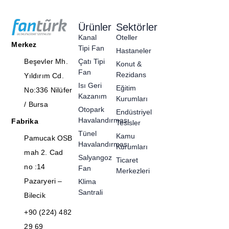
Ürünler
Sektörler
Kanal
Oteller
Merkez
Tipi Fan
Hastaneler
Beşevler Mh.
Çatı Tipi
Konut &
Fan
Rezidans
Yıldırım Cd.
Isı Geri
Eğitim
No:336 Nilüfer
Kazanım
Kurumları
/ Bursa
Otopark
Endüstriyel
Havalandırması
Fabrika
Tesisler
Tünel
Kamu
Pamucak OSB
Havalandırması
Kurumları
mah 2. Cad
Salyangoz
Ticaret
no :14
Fan
Merkezleri
Pazaryeri –
Klima
Santrali
Bilecik
+90 (224) 482
29 69