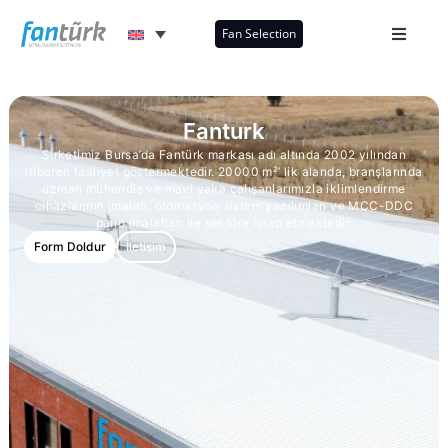
Fan Selection
Fanturk
Şirketimiz Bursa’da Fantürk markası adı altında 2002 yılından
itibaren faaliyet göstermektedir. 20000 m²’ lik alanda, branşlarında
uzman mühendis ve mavi yaka çalışanlarımızla iklimlendirme
cihazlarının imalatı, otomasyon sistem yazılımları ve MCC-DDC
pano imalatları ile sektöre hitap etmektedir.
Form Doldur
İletişim