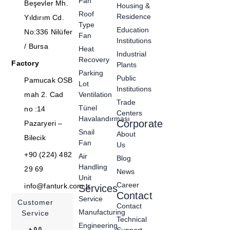
Fan
Beşevler Mh.
Housing &
Roof
Residence
Yıldırım Cd.
Type
Education
No:336 Nilüfer
Fan
Institutions
/ Bursa
Heat
Industrial
Recovery
Factory
Plants
Parking
Public
Pamucak OSB
Lot
Institutions
mah 2. Cad
Ventilation
Trade
Tünel
no :14
Centers
Havalandırması
Corporate
Pazaryeri –
Snail
About
Bilecik
Fan
Us
+90 (224) 482
Air
Blog
Handling
29 69
News
Unit
Career
info@fanturk.com.tr
Services
Contact
Service
Customer
Contact
Manufacturing
Service
Technical
Engineering
+90
Support