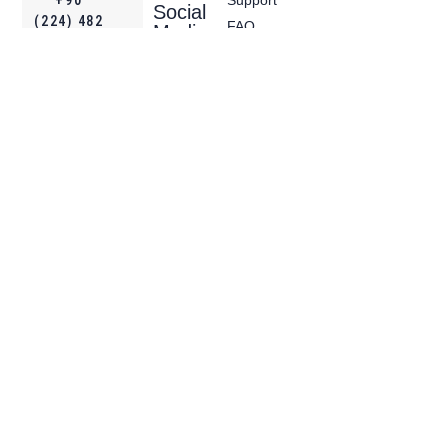
Social
(224) 482
FAQ
Media
29 69
Linkedin
Instagram
Visit Us
Youtube
KVKK
Cookies
Privacy Policy
Copyright © 2025 Fantürk, All rights reserved. Powered by
Fantürk.